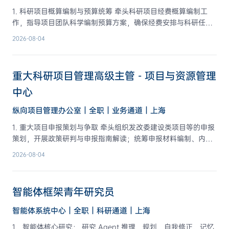
合作资源。 2. 学术交流活动 - 策划并执行浦江书院标志性学术活
1. 科研项目概算编制与预算统筹 牵头科研项目经费概算编制工
动（高校特色交流Day、访问学者计划等），建立具有行业影响
作，指导项目团队科学编制预算方案，确保经费安排与科研任务
力的学术交流品牌； - 筹建并运营浦江书院学术委员会，提升书
目标匹配，从源头把控经费合理性。依据目标相关性、政策相符
院学术话语权； - 统筹实验室重大活动中的学术板块，确保活动
2026-08-04
性、经济合理性原则，对项目预算进行全流程审核与把关。 2. 经
规格与学术水准。 3. 产业合作与创业孵化 - 建立与央国企、科技
费执行监控与分析预警 构建科研项目经费执行跟踪体系，定期编
大厂、头部创业公司的人才培养合作机制，推动产业导师聘任、
制项目经费执行分析报告，对执行进度、支出结构、结余结转等
联合实验室共建等深度合作； - 识别并孵化学生创业项目，链接
重大科研项目管理高级主管 - 项目与资源管理
情况进行实时监测与预警。针对超支滞后、异常支出等风险点及
实验室创投资源，构建"学术—产业—资本"转化通道。
时提出纠偏建议，确保经费支出与任务节点同步推进。 3. 预算变
中心
更管理与合规审查 建立经费预算变更审批机制，负责科目调剂、
纵向项目管理办公室｜全职｜业务通道｜上海
预算追加/调减等事项的合规性审查与报批流程管理。对重大变更
事项组织专项论证，确保变更依据充分、程序合规、记录完整，
1. 重大项目申报策划与争取 牵头组织发改委建设类项目等的申报
防范随意变更导致的经费使用风险。 4. 跨部门协同与信息化建设
策划，开展政策研判与申报指南解读；统筹申报材料编制、内部
对接财务部门、人力资源部门等，协同推进项目请款、经费到账
论证与报送工作，确保申报方案科学可行、竞争优势突出，提升
2026-08-04
确认、项目资金管理、项目资金与实验室资源协同管理等。推动
项目获批成功率。负责实验室重大任务的边界梳理及战略分解，
科研经费管理与财务核算系统的数据互通，实现预算映射、科目
支撑国家科技重大专项战略研究及规划布局。 2. 建设类项目全生
归集与资源池化管理，提升经费管理信息化水平。 5. 审计配合与
命周期管理 具体承担发改委建设类专项的全过程管理，覆盖立项
智能体框架青年研究员
决算管理 配合审计、巡视及专项检查工作，牵头组织科研项目财
申报、年度/节点计划制定、过程检查、经费执行监控、结题验收
务决算报告编制。指导科研财务助理完成结题财务资料整理与归
及成果归档；建立项目里程碑管理机制，实施“里程碑”考核和全
智能体系统中心｜全职｜科研通道｜上海
档，对审计发现的问题组织整改闭环，完善经费使用内控机制，
生命周期跟踪管理，跟踪关键节点进展，及时发现并协调解决实
筑牢科研经费合规防线。 6. 制度建设与政策培训 参与起草、修
1、智能体核心研究： 研究 Agent 推理、规划、自我修正、记忆
施中的堵点难点，保障项目按期高质量完成。 3. 主管部门对接与