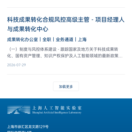
文章、活动文案等内容输出； 3. 维护开发者社区、用户社群、技
品、安全算法、研发、测试团队，对齐业务目标与技术目标，支
术文档、官网/公众号等运营阵地，提升用户活跃度和项目影响
撑产品方案落地、行业场景迭代与生态能力建设。
力； 4. 支持线上分享、技术直播、Workshop、开发者活动等运
科技成果转化合规风控高级主管 - 项目经理人
营活动的策划、执行与复盘。
与成果转化中心
成果转化办公室｜全职｜业务通道｜上海
（一）制度与风控体系建设 - 跟踪国家及地方关于科技成果转
化、国有资产管理、知识产权保护及人工智能领域的最新政策法
规，研究起草并完善单位内部科技成果转化合规管理制度文件。
2026-07-29
- 协助建立并完善实验室投资管理体系与内部风险控制体系，拟
定相关管理制度，构建全链条贯通的合规框架。 - 协助建立并完
善实验室与合作基金、基金会等机构合作的相关制度框架。
加载更多
（二）项目合规审核与尽职调查 - 负责科技成果处置方案、转化
项目立项及对外投资方案的合规性审核，确保流程符合国有资产
评估备案、产权交易等监管要求。 - 组织或参与转化项目前期的
法律与财务尽职调查，重点评估合作方资质、知识产权权属（含
训练数据版权风险）、技术出口管制适用性及潜在法律纠纷，独
立撰写尽职调查报告。 - 审核各类成果转化合同（技术许可、合
作开发、作价投资），识别并修改涉及IP归属、数据使用权、保
上海市徐汇区龙文路129号