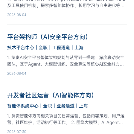
订科研项目经费管理规章制度及标准化操作流程，推动经费管理
及工具使用机制，探索多智能体协作、长期学习与自主进化等前
政策跟踪 负责与国家发改委、科技部等上级主管部门及相关机构
规范化、体系化。面向科研人员、项目团队及科研财务助理开展
沿方向。 2、Harness 系统建设： 设计并实现智能体 Harness
的日常对接，建立常态化沟通和信息报送渠道；密切跟踪政策动
2026-08-04
经费政策解读与合规使用培训，提升全员财经纪律意识与经费管
核心架构，包括任务编排、工具调用、状态管理、上下文管理及
态、申报指南发布及资金下达情况。负责科研总体工作、重大科
理能力。
环境交互等能力。 3、研究与工程转化： 跟踪、复现并改进前沿
研项目等相关专报编制及上报。 4. 跨部门协同与资源协调 协助
研究成果，推动研究原型向稳定系统转化，将相关能力沉淀为可
推进跨部门、跨单位协作攻关，做好任务分解、进度协调与资源
平台架构师（AI安全平台方向）
复用的技能、策略和工程组件。 4、数据与评测闭环： 建设智能
配置的具体衔接；协同项目经费、人力、设备等资源的合理调
体执行环境、训练数据闭环及评测平台，持续分析系统表现，提
配，协调项目团队与财务、审计、采购等部门的联动。 5. 项目信
技术平台中心｜全职｜工程通道｜上海
升智能体的可靠性、泛化能力和任务完成质量。 5、科学智能探
息管理与风险管控 负责所管项目的信息收集、动态台账维护与全
1. 负责AI安全平台整体架构规划与从零到一搭建：深度联动安全
索： 结合人工智能、认知科学及具体科研场景，参与 AI for
过程档案管理；建立项目重大事项报告机制，对进度滞后、经费
团队，基于Agent、大模型训练、安全算法等核心AI安全能力，
Science 智能发现系统的研究、开发与应用落地。
异常、风险事件等及时预警并协助做好应急处置，保障项目运行
统筹设计AI安全平台整体技术架构、分层体系与技术规范，支撑
平稳有序。 6. 制度建设与体系完善 协助开展纵向科研项目管理
2026-08-04
平台长期迭代。 2. 负责AI能力工程化架构设计与落地：针对模型
制度的起草、修订与宣贯工作，推动项目管理规范化、标准化，
调度、Agent任务编排、安全算法服务化、AI风险计算等核心场
持续完善项目管理体系与内控机制。负责制定并优化重大项目管
景，设计高可用、低延迟、可扩展的工程架构，解决AI能力与业
理制度程序和项目分级管理方案。 7. 综合事务与专项推进 承担
开发者社区运营（AI智能体方向）
务平台融合的技术难点，实现安全算法能力的标准化、规模化落
部门重点专项工作的具体推进，包括保密管理、科研管理信息化
地。 3. 制定平台技术规范与演进路线：统一前后端研发规范、接
建设、会议组织、调研接待、报告撰写等综合事务；完成部门交
智能体系统中心｜全职｜业务通道｜上海
口标准、数据规范、部署规范，梳理平台技术债务，制定长期技
办的其他工作。
1. 负责智能体方向相关项目的日常运营，包括内容策划、用户运
术演进规划，主导核心技术选型、架构升级与技术攻坚，保障平
营、社区维护、活动执行等工作； 2. 围绕大模型、AI Agent、
台架构的前瞻性与可扩展性。 4. 赋能团队研发与跨团队协同：指
工具调用、自动化任务等方向，完成项目介绍、技术解读、案例
导核心模块研发，评审技术方案，规避架构风险；深度对接产
2026-07-30