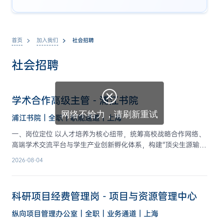
首页
加入我们
社会招聘
社会招聘
学术合作高级主管 - 浦江书院
浦江书院｜全职｜职能通道｜上海
一、岗位定位 以人才培养为核心纽带，统筹高校战略合作网络、
高端学术交流平台与学生产业创新孵化体系，构建"顶尖生源输入
—科研协同育人—产业资源反哺"的闭环生态，为实验室打造具有
2026-08-04
全国影响力的学术合作品牌。 二、核心职责 1. 高校战略合作与
联合培养 - 主导设计并落地高校联合培养特色班级方案，建立从
招生选拔到科研衔接的全链路协同机制； - 建立定期拜访、学术
科研项目经费管理岗 - 项目与资源管理中心
互访、校友跟踪等长效合作机制； - 拓展并维护与国内外顶尖高
校、科研院所的战略合作关系，持续为书院输送优质生源与科研
纵向项目管理办公室｜全职｜业务通道｜上海