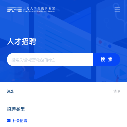
人
才
招
聘
搜 索
筛选
清除
招聘类型
社会招聘