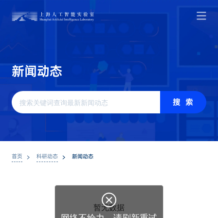
新
闻
动
态
搜 索
首页
科研动态
新闻动态

暂无数据
网络不给力，请刷新重试