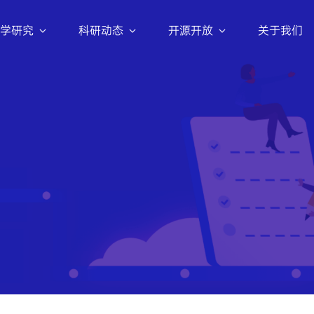
学研究
科研动态
开源开放
关于我们
科研活动
数据集
评测集
招生信息
Intern-Discovery
紧跟前沿趋势，共推技术变革
2022年起，上海AI实验室与北京大学、
『书生』科学发现平台
清华大学、复旦大学、上海交通大学、同
inerU
济大学、中国科学技术大学、浙江大学等
Intern-SafeWork
十余所顶尖高校共同开展联合培养博士生
025.11.06
48.7k
了
解
更
多
项工作。
『书生』SafeWork 安全技术栈
nternLM
解
更
多
024.01.02
7.1k
OpenDataLab
人工智能开放数据平台
Tuner
025.07.11
5k