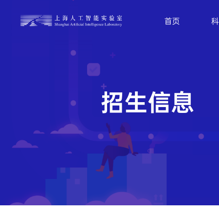
首页
科
了
了
查
解
解
看
更
更
更
多
多
多
科
开
职
学
源
位
研
项
列
究
目
表
成
果
新闻动态
算法
工具
模型
社会招聘和校园招聘
Intern-S1
感知行业动向，同创生态繁荣
诚邀全球有志于从事人工智能、大模型、
『书生』科学多模态大模型
自
具身智能、安全可信AI、Al for Science、
InternVL
M
基础平台、创新链、管理支撑等领域的青
Intern-Robotics
年人才加入，共创AGI美好未来。
2024.05.09
9.4k
2
了
解
更
多
专
招
生
信
息
『书生』具身全栈引擎
LMDeploy
I
了
解
更
多
了
2025.10.30
7.2k
2
司南
大模型开源开放评测体系
OpenCompass
X
2025.10.20
13k
2