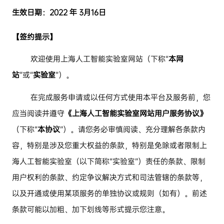
生效日期：
2022
年
3
月
16
日
【签约提示】
欢迎使用上海人工智能实验室网站（下称
“
本网
站
”
或
“
实验室
”
）。
在完成服务申请或以任何方式使用本平台及
服务前，您
应当阅读并遵守
《上海人工智能实验室网站用户服务协议》
（下称
“
本协议
”
）。请您务必审慎阅读、充分理解各条款内
容，特别是涉及您重大权益的条款，特别是免除或者限制上
海人工智能实验室（以下简称
“
实验室
”
）责任的条款、限制
用户权利的条款、约定争议解决方式和司法管辖的条款等，
以及开通或使用某项服务的单独协议或规则（如有）。
前述
条款可能以加粗、加下划线等形式提示您注意。