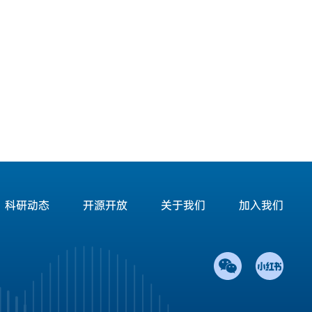
科研动态
开源开放
关于我们
加入我们